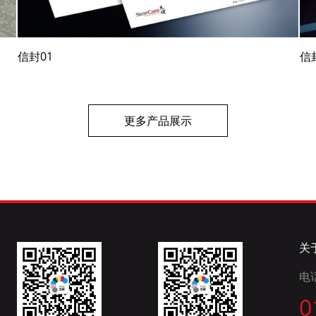
信封01
信
更多产品展示
关
电
0