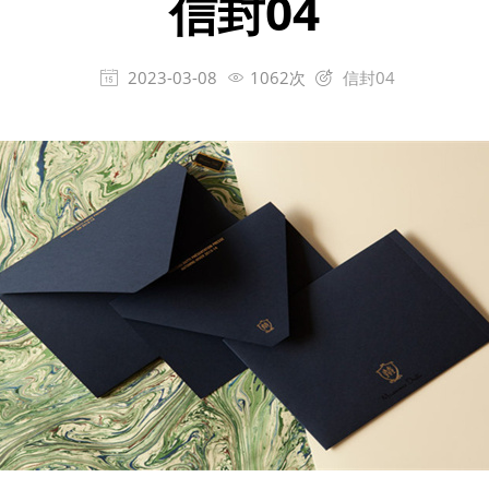
信封04
2023-03-08
1062次
信封04


