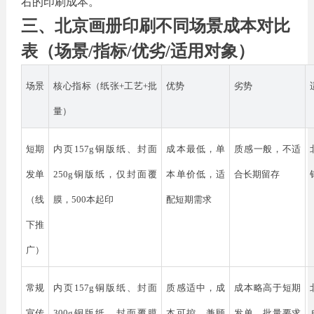
右的印刷成本。
三、北京画册印刷不同场景成本对比
表（场景
/指标/优劣/适用对象）
场景
核心指标（纸张
+工艺+批
优势
劣势
量）
短期
内页
157g铜版纸、封面
成本最低，单
质感一般，不适
发单
250g铜版纸，仅封面覆
本单价低，适
合长期留存
（线
膜，500本起印
配短期需求
下推
广）
常规
内页
157g铜版纸、封面
质感适中，成
成本略高于短期
宣传
300g铜版纸，封面覆膜
本可控，兼顾
发单，批量要求