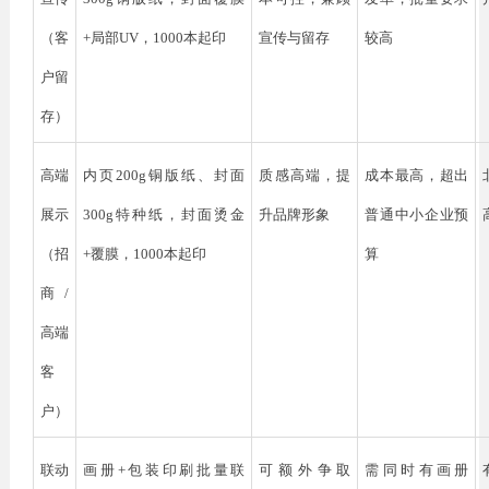
（客
+局部UV，1000本起印
宣传与留存
较高
户留
存）
高端
内页
200g铜版纸、封面
质感高端，提
成本最高，超出
展示
300g特种纸，封面烫金
升品牌形象
普通中小企业预
（招
+覆膜，1000本起印
算
商
/
高端
客
户）
联动
画册
+包装印刷批量联
可额外争取
需同时有画册