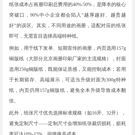
纸张成本占画册印刷总费用的
40%-50%，是降本的核心
突破口，90%中小企业都会陷入“越厚越好、越贵越
好”的误区。其实，不同用途的画册，适配对应的纸张
即可，无需盲目选择高端特种纸。
例如，用于线下发单、短期宣传的画册，内页选用
157g
铜版纸（大部分北京画册印刷厂家的主流规格），封面
选用250g铜版纸，既能保证质感，又能控制成本；若用
于长期留存、高端展示，可适当升级封面为300g特种
纸，内页仍用157g铜版纸，避免全本升级导致成本翻
倍。
此外，纸张尺寸优先选择标准规格（如
16开、32开），
避免定制尺寸——定制尺寸会增加纸张裁切损耗，损耗
率可达10%-15%，间接推高成本。