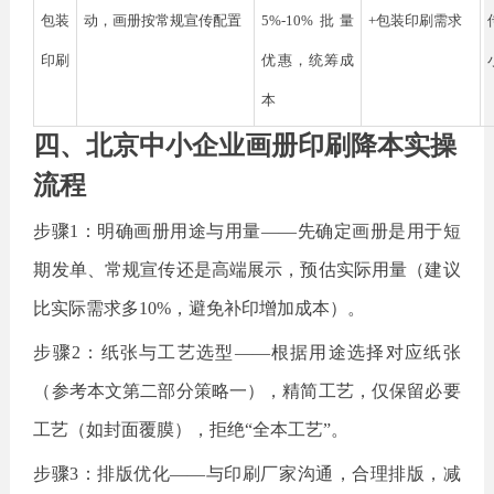
包装
动，画册按常规宣传配置
5%-10%批量
+包装印刷需求
印刷
优惠，统筹成
本
四、北京中小企业画册印刷降本实操
流程
步骤
1：明确画册用途与用量——先确定画册是用于短
期发单、常规宣传还是高端展示，预估实际用量（建议
比实际需求多10%，避免补印增加成本）。
步骤
2：纸张与工艺选型——根据用途选择对应纸张
（参考本文第二部分策略一），精简工艺，仅保留必要
工艺（如封面覆膜），拒绝“全本工艺”。
步骤
3：排版优化——与印刷厂家沟通，合理排版，减